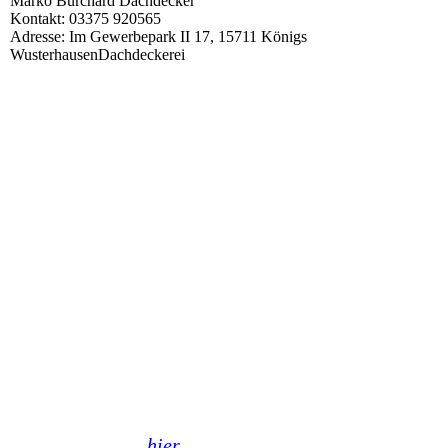
Marko Burchard Dachdecker
Kontakt: 03375 920565
Adresse: Im Gewerbepark II 17, 15711 Königs
WusterhausenDachdeckerei
Werde Teil des
SC BLAU-WEISS
Hast Du Interesse, als Sponsor
mit uns zu arbeiten oder in einem
unserer Teams zu spielen?
Dann melde Dich
hier
bei uns!