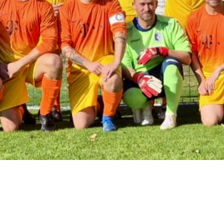
Tischtennis
Dart
Eishockey
Schiedsrichter