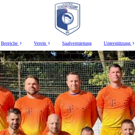
Bereiche
Verein
Saalvermietung
Unterstützung
e
Männer
Vorstand
Sponsoren
lle
Ü32
Chronik
Spenden
Ü50
Dokumente
A-Jugend
Vereinsgelände
D-Jugend
Galerie
E-Jugend
Leitbild
Bambini
Eltern-Kind-Sport